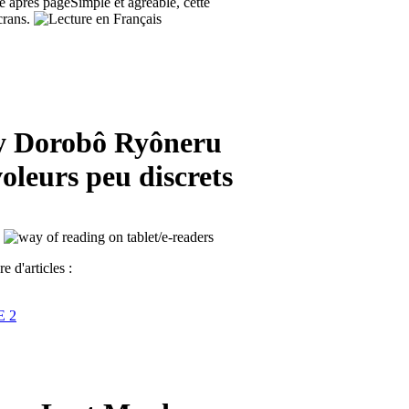
Simple et agréable, cette
crans.
 Dorobô Ryôneru
leurs peu discrets
 d'articles :
 2