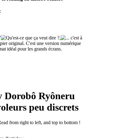
:
"
,
c'est à
apier original. C'est une version numérique
at idéal pour les grands écrans.
 Dorobô Ryôneru
leurs peu discrets