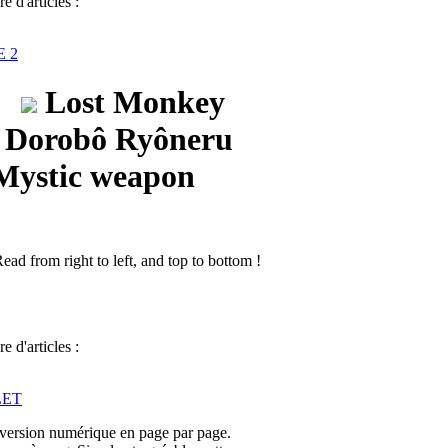
 d'articles :
 2
Lost Monkey
Dorobô Ryôneru
Mystic weapon
 d'articles :
LET
version numérique en page par page.