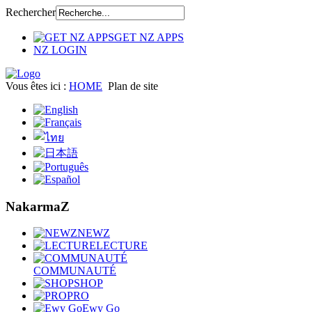
Rechercher
GET NZ APPS
NZ LOGIN
Vous êtes ici :
HOME
Plan de site
NakarmaZ
NEWZ
LECTURE
COMMUNAUTÉ
SHOP
PRO
Ewy Go