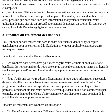
responsabilité. En tant que contributeur de notre site, il est également de votre
responsabilité de vous assurer que les Données permettant de vous identifier soient exactes
et complètes.
Les Données d'Utilisation sont collectées automatiquement lors de vos connexions sur
notre site. Ces Données ne nous permettent pas à elles seules, de vous identifier. Il est
aussi possible que nous stockions des informations anonymisées concernant votre
utilisation de notre site via un procédé automatique de traçage, dit cookie. En tout état de
cause, il s'agit de Données agrégées et donc anonymes.
3. Finalités du traitement des données
Les Données ne sont traitées que dans le cadre des finalités visées ci-après et plus
généralement pour se conformer à la législation en vigueur applicable aux prestataires
techniques Internet.
Finalités du traitement des Données d'Inscription :
Ces Données sont nécessaires pour créer et gérer votre Compte et pour vous faire
bénéficier des fonctionnalités de notre site et plus particulièrement pour la mise en ligne, le
stockage et partage d’œuvres littéraires ainsi que pour commenter et noter des œuvres
littéraires ;
Nous n'utilisons pas votre adresse électronique ni toute autre information susceptible
de vous identifier personnellement sans votre consentement, sauf dans le cadre d'un
programme ou d'une fonction spécifique que vous pouvez activer ou bloquer. Nous
pouvons, cependant, utiliser votre adresse électronique dans un but non commercial (par
exemple, pour l'envoi d'une lettre d'information) et vous disposez à cette occasion de la
possibilité de vous opposer à ces envois.
Finalités du traitement des Données d'Utilisation :
Ces Données nous permettent d'effectuer des statistiques quant à la consultation des