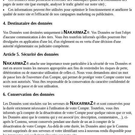
pages de notre site (par exemple, analyser le trafic généré sur notre site) ;
Ces informations peuvent être utilisées pour optimiser le fonctionnement et améliorer la
qualité de notre site et l'efficacité de nos campagnes marketing ou publicitaires.
4. Destinataire des données
N
Z
Vos Données sont destinées uniquement à
AKARMA
®
. Vos Données ne font l'objet
d'aucune communication à des tiers. Vous êtes toutefois informés qu'elles pourront être
divulguées en application d'une loi, d'un règlement ou en vertu d'une décision d'une
autorité réglementaire ou judiciaire compétente.
Article 5. Sécurité des données
N
Z
AKARMA
®
attache une importance toute particulière à la sécurité de vos Données et
met en œuvre toutes les mesures appropriées aux fins de restreindre les risques de perte,
détérioration ou de mauvaise utilisation de celles-ci. Nous vous demandons ainsi un mot
de passe lors de l'ouverture d'un Compte, qui permet de protéger votre Compte contre tout
accès non autorisés. Vous êtes responsable de la conservation du caractère confidentiel de
votre mot de passe et de son utilisation.
6. Conservation des données
N
Z
Les Données sont stockées sur les serveurs de
AKARMA
®
et sont conservées pour
la durée strictement nécessaire à l'utilisation de votre Compte. Toutefois, vous êtes
informés qu'à compter de la désactivation de votre Compte pour quelque raison que ce soit,
les Données ainsi que le contenu qui y est associé (ex: description, commentaires,...), ci-
après le Contenu, seront conservés pendant une durée de un an à compter de la
désactivation de votre Compte. Au-delà de cette durée, les Données ainsi que le Contenu
seront supprimés de nos serveurs et votre identifiant sera à nouveau rendu disponible pour