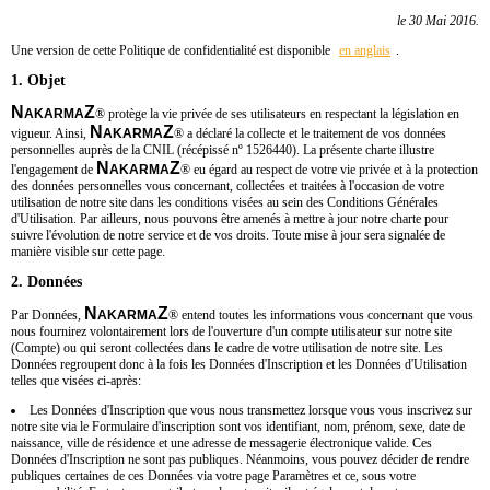
le 30 Mai 2016.
Une version de cette Politique de confidentialité est disponible
en anglais
.
1. Objet
N
Z
AKARMA
® protège la vie privée de ses utilisateurs en respectant la législation en
N
Z
vigueur. Ainsi,
AKARMA
®
a déclaré la collecte et le traitement de vos données
personnelles auprès de la CNIL (récépissé nº 1526440). La présente charte illustre
N
Z
l'engagement de
AKARMA
®
eu égard au respect de votre vie privée et à la protection
des données personnelles vous concernant, collectées et traitées à l'occasion de votre
utilisation de notre site dans les conditions visées au sein des Conditions Générales
d'Utilisation. Par ailleurs, nous pouvons être amenés à mettre à jour notre charte pour
suivre l'évolution de notre service et de vos droits. Toute mise à jour sera signalée de
manière visible sur cette page.
2. Données
N
Z
Par Données,
AKARMA
®
entend toutes les informations vous concernant que vous
nous fournirez volontairement lors de l'ouverture d'un compte utilisateur sur notre site
(Compte) ou qui seront collectées dans le cadre de votre utilisation de notre site. Les
Données regroupent donc à la fois les Données d'Inscription et les Données d'Utilisation
telles que visées ci-après:
Les Données d'Inscription que vous nous transmettez lorsque vous vous inscrivez sur
notre site via le Formulaire d'inscription sont vos identifiant, nom, prénom, sexe, date de
naissance, ville de résidence et une adresse de messagerie électronique valide. Ces
Données d'Inscription ne sont pas publiques. Néanmoins, vous pouvez décider de rendre
publiques certaines de ces Données via votre page Paramètres et ce, sous votre