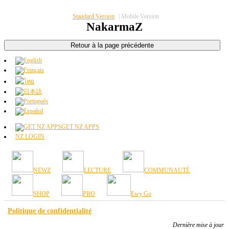
Standard Version
|
Mobile Version
NakarmaZ
GET NZ APPS
NZ LOGIN
NEWZ
LECTURE
COMMUNAUTÉ
SHOP
PRO
Ewy Go
Politique de confidentialité
Dernière mise à jour