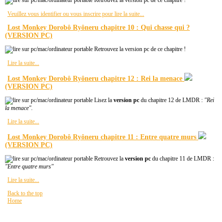
Retrouvez la version pc de ce chapitre !
Veuillez vous identifier ou vous inscrire pour lire la suite...
Lost Monkey Dorobô Ryôneru chapitre 10 : Qui chasse qui ?
(VERSION PC)
Retrouvez la version pc de ce chapitre !
Lire la suite...
Lost Monkey Dorobô Ryôneru chapitre 12 : Rei la menace
(VERSION PC)
Lisez la
version pc
du chapitre 12 de LMDR :
"Rei
la menace".
Lire la suite...
Lost Monkey Dorobô Ryôneru chapitre 11 : Entre quatre murs
(VERSION PC)
Retrouvez la
version pc
du chapitre 11 de LMDR :
"Entre quatre murs"
Lire la suite...
Back to the top
Home
Vous êtes ici :
HOME
Plan de site
PAST NEWZ FOR GOOD $NUZ
READING LECTURE
Lost Monkey Dorobô Ryôneru
PC
TOME 2