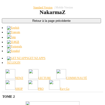
Standard Version
|
Mobile Version
NakarmaZ
GET NZ APPS
NZ LOGIN
NEWZ
LECTURE
COMMUNAUTÉ
SHOP
PRO
Ewy Go
TOME 2