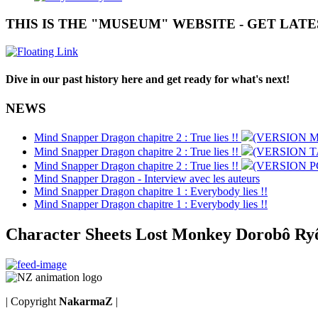
THIS IS THE "MUSEUM" WEBSITE - GET LAT
Dive in our past history here and get ready for what's next!
NEWS
Mind Snapper Dragon chapitre 2 : True lies !!
(VERSION M
Mind Snapper Dragon chapitre 2 : True lies !!
(VERSION 
Mind Snapper Dragon chapitre 2 : True lies !!
(VERSION P
Mind Snapper Dragon - Interview avec les auteurs
Mind Snapper Dragon chapitre 1 : Everybody lies !!
Mind Snapper Dragon chapitre 1 : Everybody lies !!
Character Sheets Lost Monkey Dorobô Ry
| Copyright
NakarmaZ
|