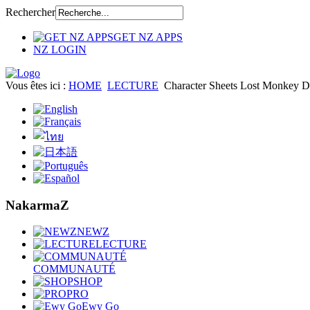
Rechercher
GET NZ APPS
NZ LOGIN
Vous êtes ici :
HOME
LECTURE
Character Sheets Lost Monkey 
NakarmaZ
NEWZ
LECTURE
COMMUNAUTÉ
SHOP
PRO
Ewy Go