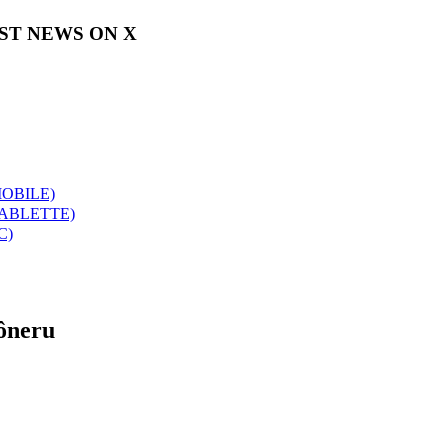
EST NEWS ON X
OBILE)
TABLETTE)
C)
ôneru