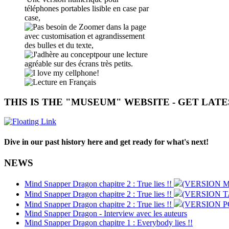
téléphones portables lisible en case par
case,
avec customisation et agrandissement
des bulles et du texte
,
pour une lecture
agréable sur des écrans très petits
.
THIS IS THE "MUSEUM" WEBSITE - GET LAT
Dive in our past history here and get ready for what's next!
NEWS
Mind Snapper Dragon chapitre 2 : True lies !!
(VERSION M
Mind Snapper Dragon chapitre 2 : True lies !!
(VERSION 
Mind Snapper Dragon chapitre 2 : True lies !!
(VERSION P
Mind Snapper Dragon - Interview avec les auteurs
Mind Snapper Dragon chapitre 1 : Everybody lies !!