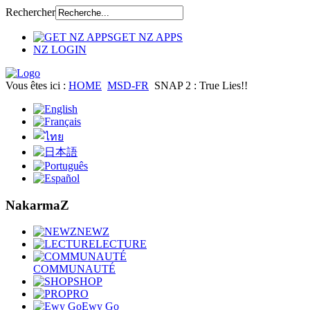
Rechercher
GET NZ APPS
NZ LOGIN
Vous êtes ici :
HOME
MSD-FR
SNAP 2 : True Lies!!
NakarmaZ
NEWZ
LECTURE
COMMUNAUTÉ
SHOP
PRO
Ewy Go