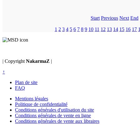
Start
Previous
Next
End
1
2
3
4
5
6
7
8
9
10
11
12
13
14
15
16
17
| Copyright
NakarmaZ
|
↑
Plan de site
FAQ
Mentions légales
Politique de confidentialité
Conditions générales d'utilisation du site
Conditions générales de vente en ligne
Conditions générales de vente aux libraires