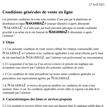
27 Avril 2021
Conditions générales de vente en ligne
Les présentes conditions de vente sont conclues d’une part par la plateforme de
N
Z
AKARMA
distribution en ligne
®
(marque déposée) ci-après dénommée
N
Z
"
AKARMA
" et d’autre part, par toute personne physique ou morale souhaitant
N
Z
AKARMA
procéder à un achat via le site Internet de
®
dénommée ci-après "
l’acheteur ".
1/ Objet
1.1/ Les présentes conditions de vente visent à définir les relations contractuelles entre
N
Z
AKARMA
et l’acheteur et les conditions applicables à tout achat effectué par le biais
N
Z
du site marchand de
AKARMA
, que l’acheteur soit professionnel ou consommateur.
1.2/ L’acquisition d’un bien ou d’un service à travers le présent site implique une
acceptation sans réserve par l’acheteur des présentes conditions de vente.
1.3/ Ces conditions de vente prévaudront sur toutes autres conditions générales ou
N
Z
particulières non expressément agréées par
AKARMA
.
N
Z
1.4/
AKARMA
se réserve de pouvoir modifier ses conditions de vente à tout
moment. Dans ce cas, les conditions applicables seront celles en vigueur à la date de la
commande par l’acheteur.
2/ Caractéristiques des biens et services proposés
2.1/ Les produits et services offerts sont ceux qui figurent dans le catalogue publié dans le