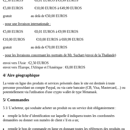
€2,50 EUROS €0,01 EUROS à €9,99 EUROS
€5,00 EUROS €10,00 EUROS à €49,99 EUROS
gratuit au delà de €50,00 EUROS
-
pour une livraison internationale :
€5,00 EUROS €0,01 EUROS à €9,99 EUROS
€10,00 EUROS €10,00 EUROS à €69,99 EUROS
gratuit au delà de €70,00 EUROS
-
pour les livraisons concernant les portraits de Mr. Suchart (envoi de la Thaïlande)
envoi vers l'Asie : €2,50 EUROS
envoi vers l'Europe, l'Afrique et l'
Amérique
: €6,00 EUROS
4/ Aire géographique
La vente en ligne des produits et services présentés dans le site est destinée à toute
personne possédant un compte Paypal, ou via carte bancaire (CB, Visa, Mastercard,...) ou
potentiellement via l'utilisation d'une crypto wallet de type Metamask.
5/ Commandes
5.1/ L’acheteur, qui souhaite acheter un produit ou un service doit obligatoirement :
remplir la fiche d’identification sur laquelle il indiquera toutes les coordonnées
demandées ou donner son numéro de client s’il en a un;
remplir le bon de commande en ligne en donnant toutes les références des produits ou