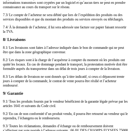
informations transmises sont cryptées par un logiciel et qu’aucun tiers ne peut en prendre
connaissance au cours du transport sur le réseau.
7.3/ Le compte de l’acheteur ne sera débité que lors de l’expédition des produits ou des
services disponibles et que du montant des produits ou services envoyés ou téléchargés.
7.4/ À la demande de l’acheteur, il lui sera adressée une facture sur papier faisant ressortir
la TVA.
8/ Livraisons
8.1/ Les livraisons sont faites à l’adresse indiquée dans le bon de commande qui ne peut
être que dans la zone géographique convenue.
8.2/ Les risques sont à la charge de l’acquéreur à compter du moment où les produits ont
quitté les locaux. En cas de dommage pendant le transport, la protestation motivée doit être
formulée auprès du transporteur dans un délai de trois jours à compter de la livraison.
8.3/ Les délais de livraison ne sont donnés qu’à titre indicatif; si ceux-ci dépassent trente
jours à compter de la commande, le contrat de vente pourra être résilié et l’acheteur
remboursé.
9/ Garantie
9.1/ Tous les produits fournis par le vendeur bénéficient de la garantie légale prévue par les
articles 1641 et suivants du Code civil.
9.2/ En cas de non conformité d’un produit vendu, il pourra être retourné au vendeur qui le
reprendra, l’échangera ou le remboursera.
9.3/ Toutes les réclamations, demandes d’échange ou de remboursement doivent
s’effectuer par voie postale à l’adresse suivante : 66 AV DES CHAMPS ELYSEES 75008