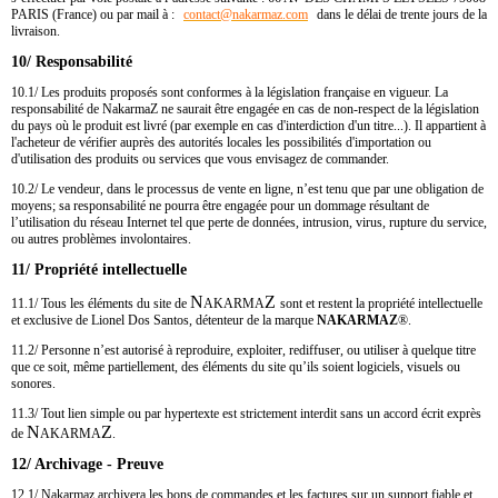
PARIS (France) ou par mail à :
contact​
@
​nakarmaz.com
dans le délai de trente jours de la
livraison.
10/ Responsabilité
10.1/ Les produits proposés sont conformes à la législation française en vigueur. La
responsabilité de NakarmaZ ne saurait être engagée en cas de non-respect de la législation
du pays où le produit est livré (par exemple en cas d'interdiction d'un titre...). Il appartient à
l'acheteur de vérifier auprès des autorités locales les possibilités d'importation ou
d'utilisation des produits ou services que vous envisagez de commander.
10.2/ Le vendeur, dans le processus de vente en ligne, n’est tenu que par une obligation de
moyens; sa responsabilité ne pourra être engagée pour un dommage résultant de
l’utilisation du réseau Internet tel que perte de données, intrusion, virus, rupture du service,
ou autres problèmes involontaires.
11/ Propriété intellectuelle
N
Z
11.1/ Tous les éléments du site de
AKARMA
sont et restent la propriété intellectuelle
et exclusive de Lionel Dos Santos, détenteur de la marque
N
AKARMA
Z
®
.
11.2/ Personne n’est autorisé à reproduire, exploiter, rediffuser, ou utiliser à quelque titre
que ce soit, même partiellement, des éléments du site qu’ils soient logiciels, visuels ou
sonores.
11.3/ Tout lien simple ou par hypertexte est strictement interdit sans un accord écrit exprès
N
Z
de
AKARMA
.
12/ Archivage - Preuve
12.1/ Nakarmaz archivera les bons de commandes et les factures sur un support fiable et