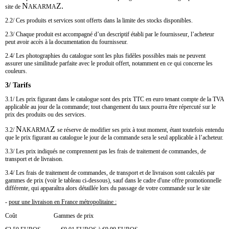
N
Z.
site de
AKARMA
2.2/ Ces produits et services sont offerts dans la limite des stocks disponibles.
2.3/ Chaque produit est accompagné d’un descriptif établi par le fournisseur, l’acheteur
peut avoir accès à la documentation du fournisseur.
2.4/ Les photographies du catalogue sont les plus fidèles possibles mais ne peuvent
assurer une similitude parfaite avec le produit offert, notamment en ce qui concerne les
couleurs.
3/ Tarifs
3.1/ Les prix figurant dans le catalogue sont des prix TTC en euro tenant compte de la TVA
applicable au jour de la commande; tout changement du taux pourra être répercuté sur le
prix des produits ou des services.
N
Z
3.2/
AKARMA
se réserve de modifier ses prix à tout moment, étant toutefois entendu
que le prix figurant au catalogue le jour de la commande sera le seul applicable à l’acheteur.
3.3/ Les prix indiqués ne comprennent pas les frais de traitement de commandes, de
transport et de livraison.
3.4/ Les frais de traitement de commandes, de transport et de livraison sont calculés par
gammes de prix (voir le tableau ci-dessous), sauf dans le cadre d'une offre promotionnelle
différente, qui apparaîtra alors détaillée lors du passage de votre commande sur le site
-
pour une livraison en France métropolitaine :
Coût Gammes de prix