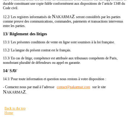
durable constituant une copie fidèle conformément aux dispositions de l’article 1348 du
Code civil.
N
Z
12.2/ Les registres informatisés de
AKARMA
seront considérés par les parties
comme preuve des communications, commandes, paiements et transactions intervenus
entre les parties.
13/ Règlement des litiges
13.1/ Les présentes conditions de vente en ligne sont soumises à la loi française.
13.2/ La langue du présent contrat est le français.
13.3/ En cas de litige, compétence est attribuée aux tribunaux compétents de Paris,
nonobstant pluralité de défendeurs ou appel en garantie.
14/ SAV
14.1/ Pour toute information et question nous restons à votre disposition :
- Contactez nous par mail à l’adresse
contact​
@
​nakarmaz.com
sur le site
N
Z
AKARMA
.
Back to the top
Home
Vous êtes ici :
HOME
Conditions générales de vente en ligne
PAST NEWZ FOR
GOOD $NUZ
legal informations
Privacy Policy
Une connexion sécurisée grâce
au cryptage SSL