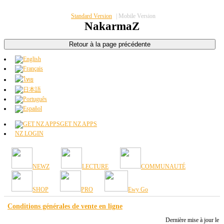
Standard Version
|
Mobile Version
NakarmaZ
GET NZ APPS
NZ LOGIN
NEWZ
LECTURE
COMMUNAUTÉ
SHOP
PRO
Ewy Go
Conditions générales de vente en ligne
Dernière mise à jour le