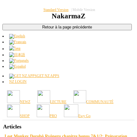
Standard Version
|
Mobile Version
NakarmaZ
GET NZ APPS
NZ LOGIN
NEWZ
LECTURE
COMMUNAUTÉ
SHOP
PRO
Ewy Go
Articles
Lost Monkey Dorobô Ryôneru chapitre bonus 7&1/2: Préparation