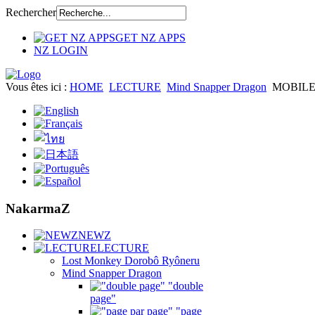
Rechercher
GET NZ APPS
NZ LOGIN
Vous êtes ici :
HOME
LECTURE
Mind Snapper Dragon
MOBIL
NakarmaZ
NEWZ
LECTURE
Lost Monkey Dorobô Ryôneru
Mind Snapper Dragon
"double
page"
"page