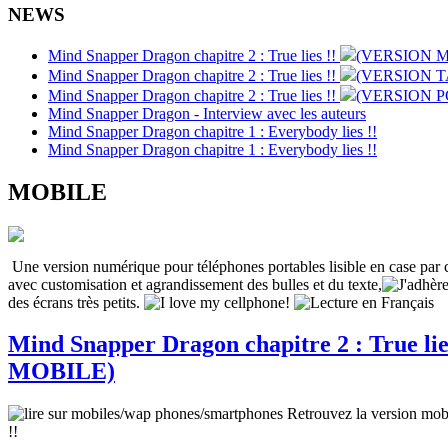
NEWS
Mind Snapper Dragon chapitre 2 : True lies !!
(VERSION M
Mind Snapper Dragon chapitre 2 : True lies !!
(VERSION 
Mind Snapper Dragon chapitre 2 : True lies !!
(VERSION P
Mind Snapper Dragon - Interview avec les auteurs
Mind Snapper Dragon chapitre 1 : Everybody lies !!
Mind Snapper Dragon chapitre 1 : Everybody lies !!
MOBILE
Une version numérique pour téléphones portables lisible en case par 
avec customisation et agrandissement des bulles et du texte
,
des écrans très petits
.
Mind Snapper Dragon chapitre 2 : True lie
MOBILE)
Retrouvez la version mo
!!