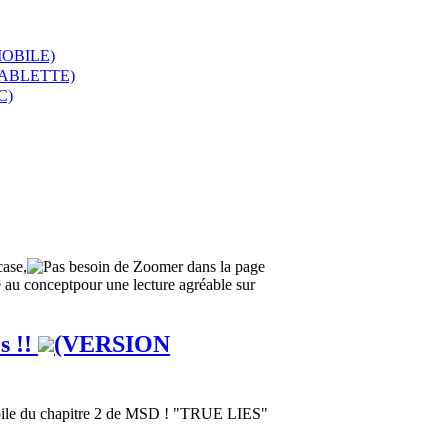
OBILE)
TABLETTE)
C)
case,
pour une lecture agréable sur
s !!
(VERSION
bile du chapitre 2 de MSD ! "TRUE LIES"