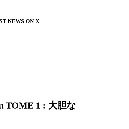
EST NEWS ON X
ru TOME 1 :
大胆な