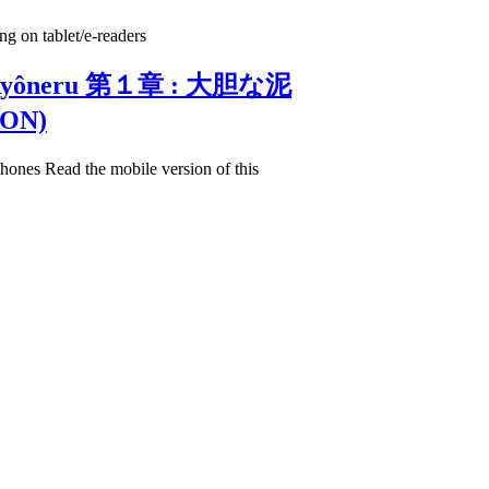
ô Ryôneru 第１章 : 大胆な泥
ON)
Read the mobile version of this