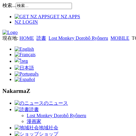
検索...
GET NZ APPS
NZ LOGIN
現在地:
HOME
読書
Lost Monkey Dorobô Ryôneru
MOBILE
T
NakarmaZ
のニュース
読書
Lost Monkey Dorobô Ryôneru
漫画家
地域社会
ショップ