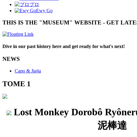
プロ
Ewy Go
THIS IS THE "MUSEUM" WEBSITE - GET LAT
Dive in our past history here and get ready for what's next!
NEWS
Capo & Jiajia
TOME 1
Lost Monkey Dorobô Ryône
泥棒達