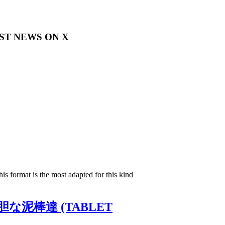
EST NEWS ON X
is format is the most adapted for this kind
: 大胆な泥棒達 (TABLET