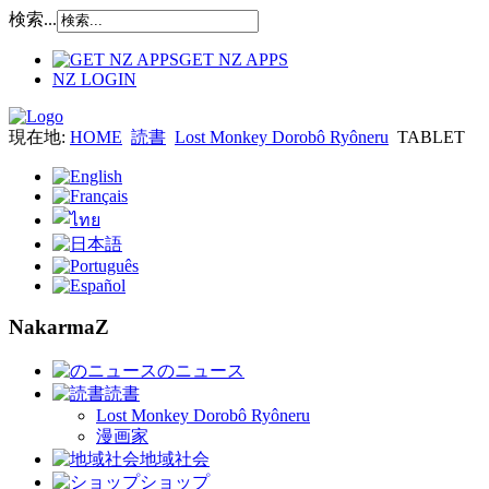
検索...
GET NZ APPS
NZ LOGIN
現在地:
HOME
読書
Lost Monkey Dorobô Ryôneru
TABLET
NakarmaZ
のニュース
読書
Lost Monkey Dorobô Ryôneru
漫画家
地域社会
ショップ