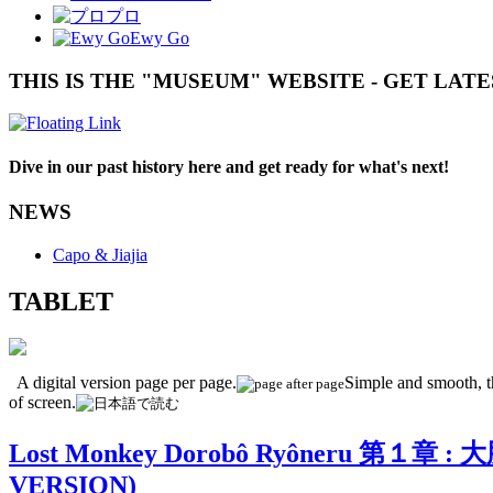
プロ
Ewy Go
THIS IS THE "MUSEUM" WEBSITE - GET LAT
Dive in our past history here and get ready for what's next!
NEWS
Capo & Jiajia
TABLET
A digital version page per page.
Simple and smooth, th
of screen.
Lost Monkey Dorobô Ryôneru 第１章 
VERSION)