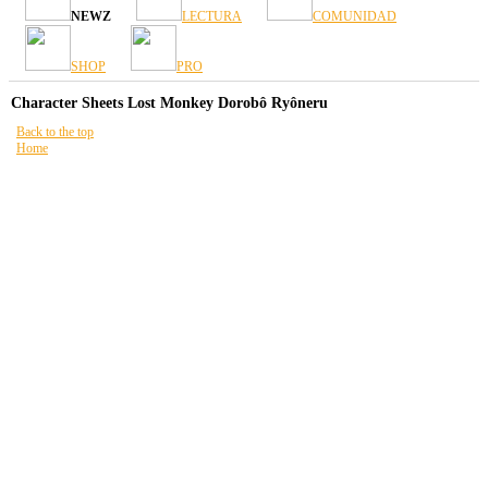
NEWZ
LECTURA
COMUNIDAD
SHOP
PRO
Character Sheets Lost Monkey Dorobô Ryôneru
Back to the top
Home
Está aquí:
HOME
READING
Lost Monkey Dorobô Ryôneru
PC
TOME 1
Mapa del Sitio
FAQ
Termos e Condiciones de venta Online
referencias legales
política de privacidad
Condiciones de Uso