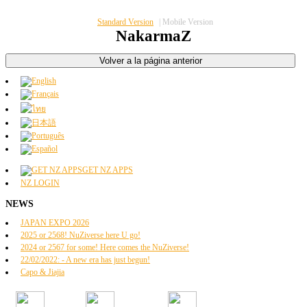
Standard Version
|
Mobile Version
NakarmaZ
GET NZ APPS
NZ LOGIN
NEWS
JAPAN EXPO 2026
2025 or 2568! NuZiverse here U go!
2024 or 2567 for some! Here comes the NuZiverse!
22/02/2022: - A new era has just begun!
Capo & Jiajia