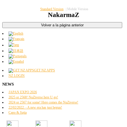
Standard Version
|
Mobile Version
NakarmaZ
GET NZ APPS
NZ LOGIN
NEWS
JAPAN EXPO 2026
2025 or 2568! NuZiverse here U go!
2024 or 2567 for some! Here comes the NuZiverse!
22/02/2022: - A new era has just begun!
Capo & Jiajia