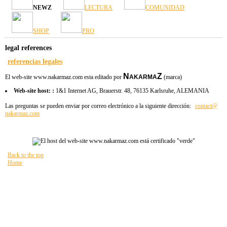
NEWZ
LECTURA
COMUNIDAD
SHOP
PRO
legal references
referencias legales
N
Z
El web-site www.nakarmaz.com esta editado por
AKARMA
(marca)
Web
-site
host:
:
1&1 Internet AG, Brauerstr. 48, 76135 Karlsruhe, ALEMANIA
Las
preguntas
se pueden enviar
por correo
electrónico a
la siguiente dirección:
contact​
@
nakarmaz.com
Back to the top
Home
Está aquí:
HOME
legal informations
legal references
Mapa del Sitio
FAQ
Termos e Condiciones de venta Online
referencias legales
política de privacidad