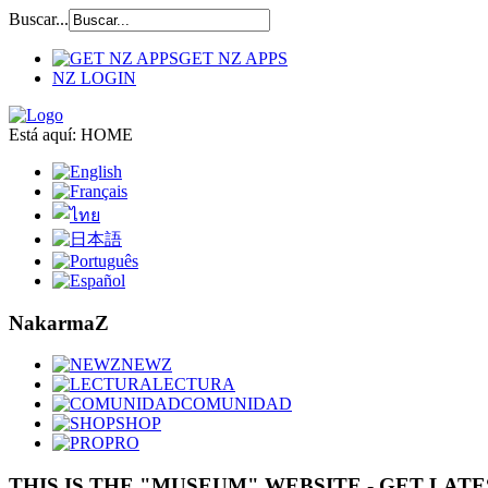
Buscar...
GET NZ APPS
NZ LOGIN
Está aquí:
HOME
NakarmaZ
NEWZ
LECTURA
COMUNIDAD
SHOP
PRO
THIS IS THE "MUSEUM" WEBSITE - GET LAT