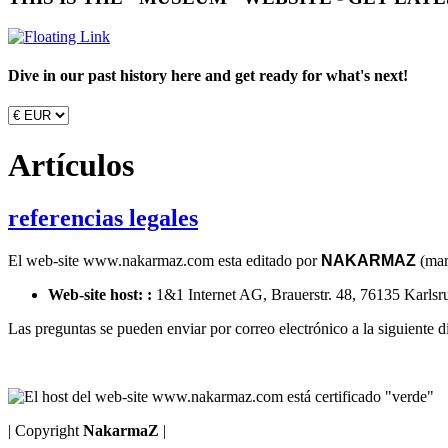
Dive in our past history here and get ready for what's next!
Artículos
referencias legales
El web-site www.nakarmaz.com esta editado por
N
AKARMA
Z
(mar
Web
-site
host:
:
1&1 Internet AG, Brauerstr. 48, 76135 Kar
Las
preguntas
se pueden enviar
por correo
electrónico a
la siguiente d
| Copyright
NakarmaZ
|