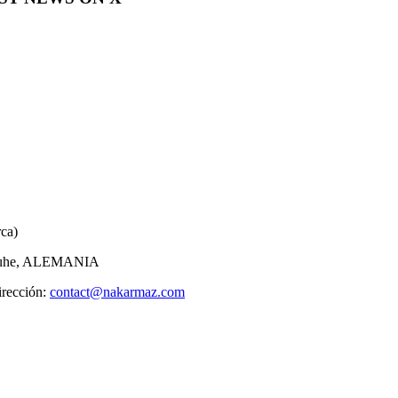
ca)
lsruhe, ALEMANIA
irección:
contact@nakarmaz.com